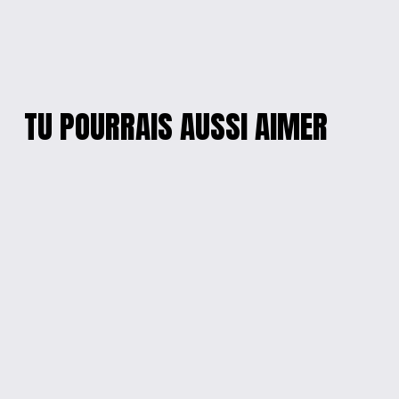
TU POURRAIS AUSSI AIMER
« LE SOMMEIL,
T-SHIRT DE
C’EST POUR LES
CYCLISME «
FAIBLES » HOODIE
MANGER DORMIR,
DE MAMAN
FAIRE UN TOUR DE
BALADE »
$35.00
$20.00
PETIT POULET
T-SHIRT À MANCHES
ESPIÈGLE
LONGUES EXPRESSIF