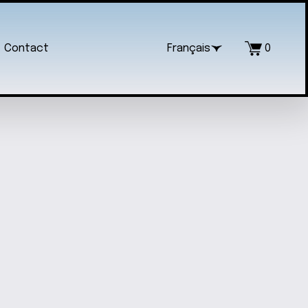
Contact
Français
0
HES LONGUES « I WOOF YOU » POUR
MOUREUX DES CHIENS
$25.00