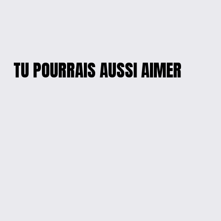
TU POURRAIS AUSSI AIMER
BALLERINE
HORLOGE VINTAGE
ANTISTRESS
ELEGANCE MANTEL
$10.00
$45.00
HORLOGE MURALE
CHARMANTE
EN RÉSINE
ENSEIGNE EN BOIS
ARTISANALE
ARTISANALE
from $30.00
$25.00