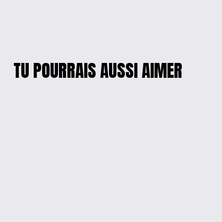
TU POURRAIS AUSSI AIMER
PETIT POULET
T-SHIRT À MANCHES
ESPIÈGLE
LONGUES EVOLUTION
STATEMENT
$20.00
$25.00
PERSONNAGE DE
TEE « SWIMMING
DESSIN ANIMÉ TEE
POULE »
$20.00
$20.00